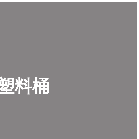
0L塑料桶