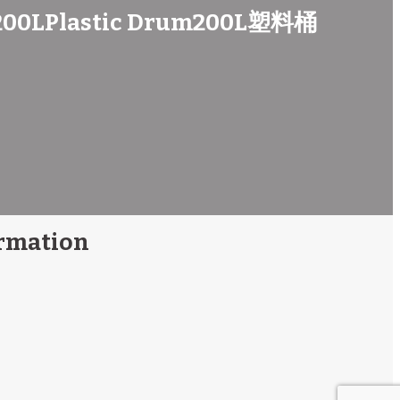
200LPlastic Drum200L塑料桶
rmation