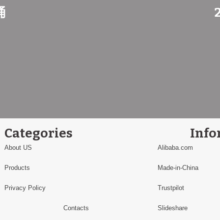
桶
Categories
Info
About US
Alibaba.com
Products
Made-in-China
Privacy Policy
Trustpilot
Contacts
Slideshare