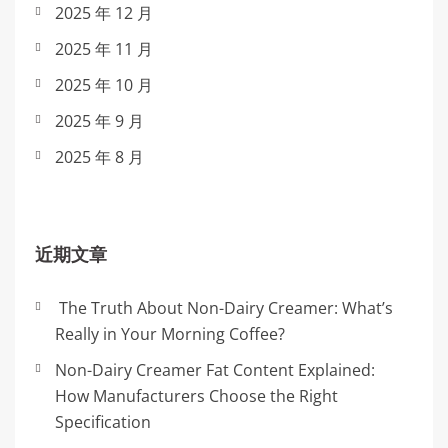
2025 年 12 月
2025 年 11 月
2025 年 10 月
2025 年 9 月
2025 年 8 月
近期文章
The Truth About Non-Dairy Creamer: What’s
Really in Your Morning Coffee?
Non-Dairy Creamer Fat Content Explained:
How Manufacturers Choose the Right
Specification