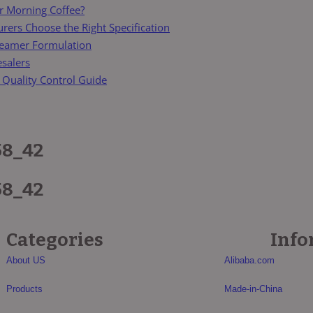
r Morning Coffee?
ers Choose the Right Specification
reamer Formulation
esalers
 Quality Control Guide
58_42
58_42
Categories
Info
About US
Alibaba.com
Products
Made-in-China