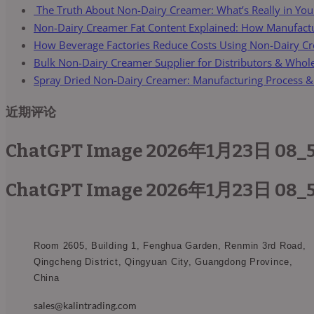
The Truth About Non-Dairy Creamer: What’s Really in You
Non-Dairy Creamer Fat Content Explained: How Manufactur
How Beverage Factories Reduce Costs Using Non-Dairy C
Bulk Non-Dairy Creamer Supplier for Distributors & Whol
Spray Dried Non-Dairy Creamer: Manufacturing Process &
近期评论
ChatGPT Image 2026年1月23日 08_
ChatGPT Image 2026年1月23日 08_
Room 2605, Building 1, Fenghua Garden, Renmin 3rd Road,
Qingcheng District, Qingyuan City, Guangdong Province,
China​
sales@kalintrading.com