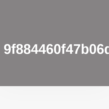
9f884460f47b06